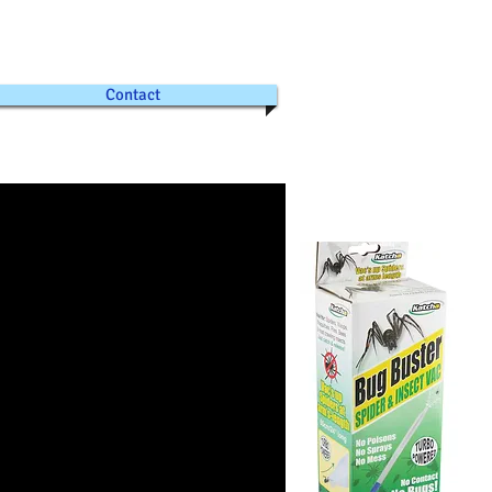
Contact