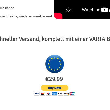
rmeslänge
KöderEffektiv, wiederverwendbar und
chneller Versand, komplett mit einer VARTA B
€29.99